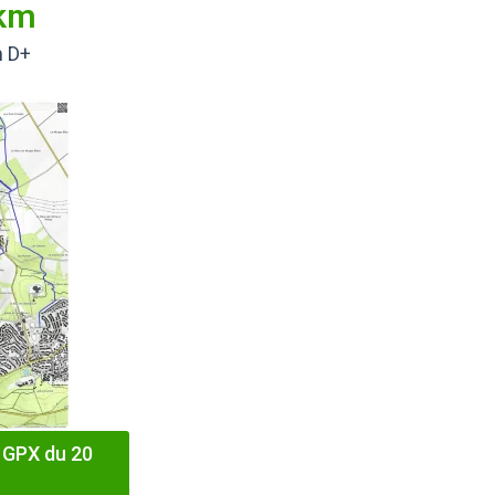
 km
m D+
 GPX du 20