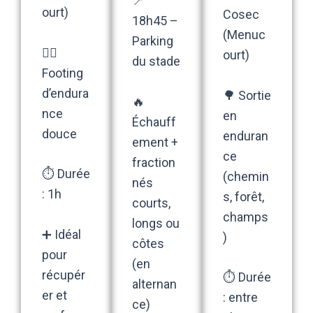
📍
ourt)
Cosec
18h45 –
(Menuc
Parking
🏃‍♀️
ourt)
du stade
Footing
d’endura
🌳 Sortie
🔥
nce
en
Échauff
douce
enduran
ement +
ce
fraction
⏱️ Durée
(chemin
nés
: 1h
s, forêt,
courts,
champs
longs ou
➕ Idéal
)
côtes
pour
(en
récupér
⏱️ Durée
alternan
er et
: entre
ce)