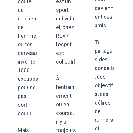
doute
est un
devienn
ce
sport
ent des
moment
individu
amis.
de
el, chez
flemme,
REV7,
Tu
où ton
l’esprit
partage
cerveau
est
s des
invente
collectif.
conseils
1000
, des
À
excuses
objectif
l’entraîn
pour ne
s, des
ement
pas
délires
ou en
sortir
de
course,
courir.
runners
il y a
et
Mais
toujours