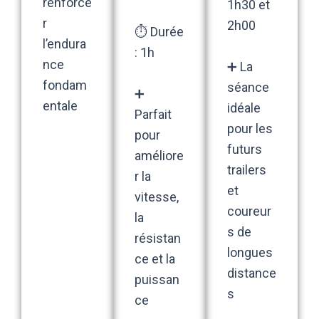
renforce
1h30 et
r
2h00
⏱️ Durée
l’endura
: 1h
nce
➕ La
fondam
séance
➕
entale
idéale
Parfait
pour les
pour
futurs
améliore
trailers
r la
et
vitesse,
coureur
la
s de
résistan
longues
ce et la
distance
puissan
s
ce