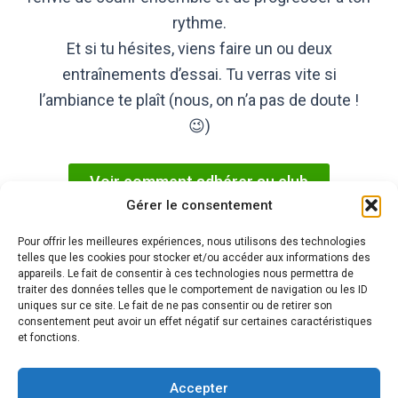
rythme.
Et si tu hésites, viens faire un ou deux
entraînements d’essai. Tu verras vite si
l’ambiance te plaît (nous, on n’a pas de doute !
😉)
Voir comment adhérer au club
Gérer le consentement
Pour offrir les meilleures expériences, nous utilisons des technologies
telles que les cookies pour stocker et/ou accéder aux informations des
appareils. Le fait de consentir à ces technologies nous permettra de
Nos partenaires
traiter des données telles que le comportement de navigation ou les ID
Mentions
uniques sur ce site. Le fait de ne pas consentir ou de retirer son
principaux
légales
consentement peut avoir un effet négatif sur certaines caractéristiques
et fonctions.
FAQ
Nous contacter
Accepter
Règlement du