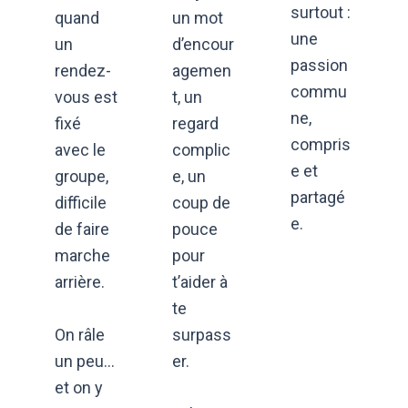
surtout :
quand
un mot
une
un
d’encour
passion
rendez-
agemen
commu
vous est
t, un
ne,
fixé
regard
compris
avec le
complic
e et
groupe,
e, un
partagé
difficile
coup de
e.
de faire
pouce
marche
pour
arrière.
t’aider à
te
On râle
surpass
un peu…
er.
et on y