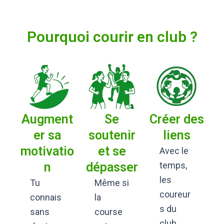
Pourquoi courir en club ?
Augment
Se
Créer des
er sa
soutenir
liens
motivatio
et se
Avec le
n
dépasser
temps,
les
Tu
Même si
coureur
connais
la
s du
sans
course
club