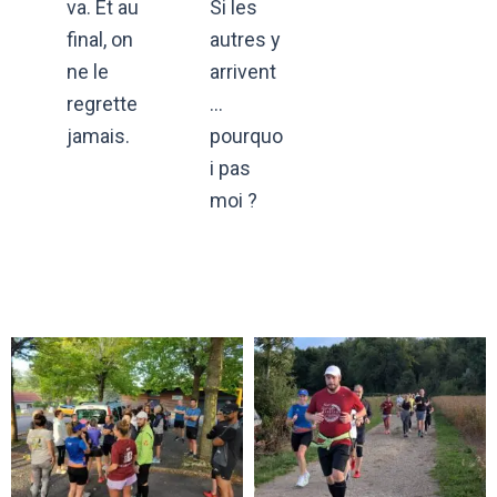
va. Et au
Si les
final, on
autres y
ne le
arrivent
regrette
…
jamais.
pourquo
i pas
moi ?